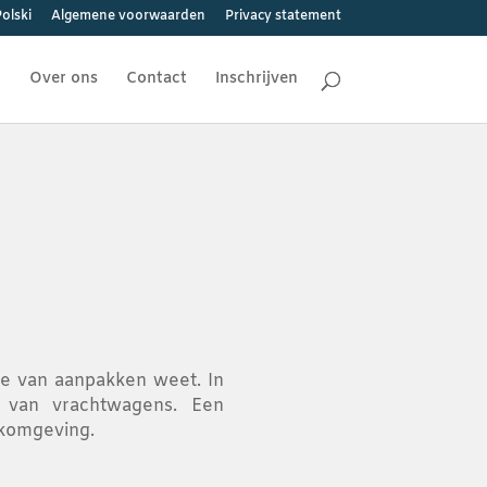
olski
Algemene voorwaarden
Privacy statement
t
Over ons
Contact
Inschrijven
ie van aanpakken weet. In
n van vrachtwagens. Een
erkomgeving.