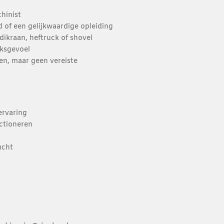
chinist
d of een gelijkwaardige opleiding
dikraan, heftruck of shovel
jksgevoel
en, maar geen vereiste
ervaring
nctioneren
ucht