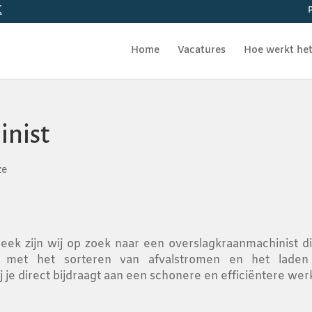
P
Home
Vacatures
Hoe werkt he
inist
ze
eek zijn wij op zoek naar een overslagkraanmachinist d
ig met het sorteren van afvalstromen en het lade
ij je direct bijdraagt aan een schonere en efficiëntere w