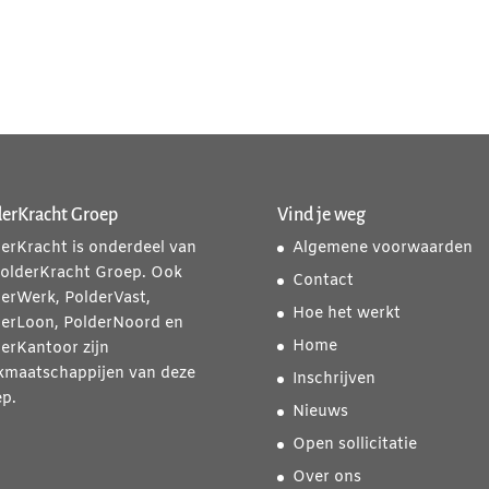
derKracht Groep
Vind je weg
erKracht is onderdeel van
Algemene voorwaarden
PolderKracht Groep. Ook
Contact
erWerk, PolderVast,
Hoe het werkt
derLoon, PolderNoord en
Home
erKantoor zijn
kmaatschappijen van deze
Inschrijven
p.
Nieuws
Open sollicitatie
Over ons