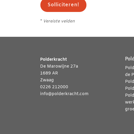
Solliciteren!
*
Vereiste velden
Pol
Polderkracht
De Marowijne 27a
Pold
1689 AR
de 
Zwaag
Pold
0226 212000
Pol
info@polderkracht.com
Pold
wer
groe